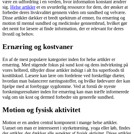
være en udfordring i en verden, hvor information konstant ændrer
sig.
Helse artikler
er en uvurderlig ressource for dem, der ønsker at
forbedre deres livskvalitet gennem viden om sundhed og velvære.
Disse artikler dækker et bredt spektrum af emner, fra ernæring og
motion til mental sundhed og medicinske gennembrud, hvilket gør
det nemt for læsere at finde information, der er relevant for deres
livsstil og behov.
Ernæring og kostvaner
En af de mest populære kategorier inden for helse artikler er
ernæring. Med stigende fokus på sund kost og dens indvirkning på
vores helbred, tilbyder disse artikler indsigt i alt fra superfoods til
kosttilskud. Læsere kan lære om fordelene ved forskellige diæter,
hvordan man balancerer næringsstoffer, og hvilke fødevarer der kan
hjælpe med at forebygge sygdomme. Ved at forstå de nyeste
forskningsresultater inden for ernæring kan man træffe informerede
valg om sin kost og dermed forbedre sin generelle sundhed.
Motion og fysisk aktivitet
Motion er en anden central komponent i mange helse artikler.
Uanset om man er interesseret i styrketræning, yoga eller løb, findes
der artikler, der dækker alle aspekter af fysisk aktivitet. Disse artikler