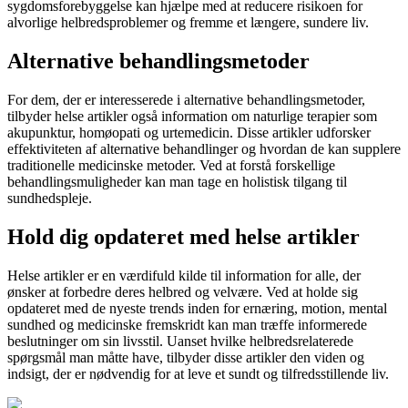
sygdomsforebyggelse kan hjælpe med at reducere risikoen for
alvorlige helbredsproblemer og fremme et længere, sundere liv.
Alternative behandlingsmetoder
For dem, der er interesserede i alternative behandlingsmetoder,
tilbyder helse artikler også information om naturlige terapier som
akupunktur, homøopati og urtemedicin. Disse artikler udforsker
effektiviteten af alternative behandlinger og hvordan de kan supplere
traditionelle medicinske metoder. Ved at forstå forskellige
behandlingsmuligheder kan man tage en holistisk tilgang til
sundhedspleje.
Hold dig opdateret med helse artikler
Helse artikler er en værdifuld kilde til information for alle, der
ønsker at forbedre deres helbred og velvære. Ved at holde sig
opdateret med de nyeste trends inden for ernæring, motion, mental
sundhed og medicinske fremskridt kan man træffe informerede
beslutninger om sin livsstil. Uanset hvilke helbredsrelaterede
spørgsmål man måtte have, tilbyder disse artikler den viden og
indsigt, der er nødvendig for at leve et sundt og tilfredsstillende liv.