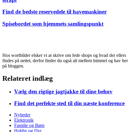
Find de bedste reservedele til havemaskiner
Spisebordet som hjemmets samlingspunkt
Hos wortbilder elsker vi at skrive om fede shops og hvad der ellers
findes på nettet, derfor finder du også alt mellem himmel og hav her
på bloggen.
Relateret indlæg
Vælg den rigtige jagtjakke til dine behov
Find det perfekte sted til din næste konference
Nyheder
Elektronik
Familie og Børn
Hobby og Dyr