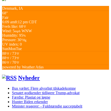
Denmark, IA
68°
Fair
6:09 am
8:12 pm CDT
Feels like: 68
°F
Wind: 5
WNW
mph
Humidity: 95
%
Pressure: 30
"Hg
UV index: 0
Sun
Mon
Tue
88
/ 73
°F
°F
88
/ 73
°F
°F
86
/ 70
°F
°F
powered by
Weather Atlas
Nyheder
Bus væltet: Flere alvorligt tilskadekomne
Senatet godkender tidligere Trump-advokat
Færdig: Plagiat og løgne
Hunter Biden erkender
Minister reagerer: - Fuldstændig uacceptabelt