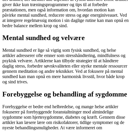
giver ikke kun træningsprogrammer og tips til at forbedre
præstationen, men også information om, hvordan motion kan
påvirke mental sundhed, reducere stress og øge energiniveauet. Ved
at integrere regelmæssig motion i sin daglige rutine kan man opnå en
bedre balance mellem krop og sind.
Mental sundhed og velvære
Mental sundhed er lige så vigtig som fysisk sundhed, og helse
artikler adresserer ofte emner som stresshåndtering, mindfulness og
psykisk velvære. Artiklerne kan tilbyde strategier til at håndtere
daglig stress, forbedre søvnkvaliteten eller styrke mentale ressourcer
gennem meditation og andre teknikker. Ved at fokusere på mental
sundhed kan man opnå en mere harmonisk livsstil, hvor både krop
og sind trives.
Forebyggelse og behandling af sygdomme
Forebyggelse er bedre end helbredelse, og mange helse artikler
fokuserer på forebyggende foranstaltninger mod almindelige
sygdomme som hjertesygdomme, diabetes og kræft. Gennem disse
artikler kan læsere lære om risikofaktorer, tidlige symptomer og de
nyeste behandlingsmuligheder. At være informeret om