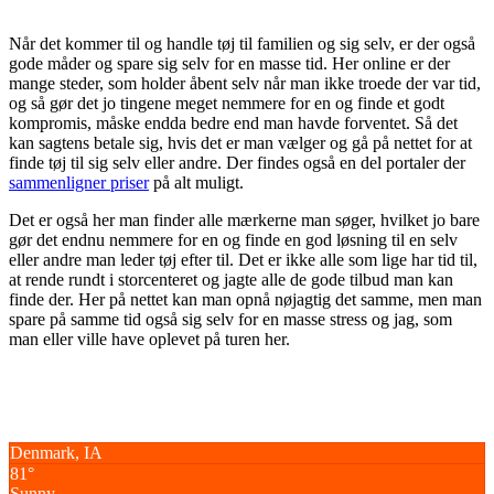
Når det kommer til og handle tøj til familien og sig selv, er der også
gode måder og spare sig selv for en masse tid. Her online er der
mange steder, som holder åbent selv når man ikke troede der var tid,
og så gør det jo tingene meget nemmere for en og finde et godt
kompromis, måske endda bedre end man havde forventet. Så det
kan sagtens betale sig, hvis det er man vælger og gå på nettet for at
finde tøj til sig selv eller andre. Der findes også en del portaler der
sammenligner priser
på alt muligt.
Det er også her man finder alle mærkerne man søger, hvilket jo bare
gør det endnu nemmere for en og finde en god løsning til en selv
eller andre man leder tøj efter til. Det er ikke alle som lige har tid til,
at rende rundt i storcenteret og jagte alle de gode tilbud man kan
finde der. Her på nettet kan man opnå nøjagtig det samme, men man
spare på samme tid også sig selv for en masse stress og jag, som
man eller ville have oplevet på turen her.
Denmark, IA
81°
Sunny