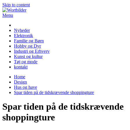
Skip to content
Menu
Wortbilder
Nyheder
Elektronik
Familie og Børn
Hobby og Dyr
Industri og Erhverv
Kunst og kultur
Tøj og mode
kontakt
Home
Design
Hus og have
Spar tiden på de tidskrævende shoppingture
Spar tiden på de tidskrævende
shoppingture