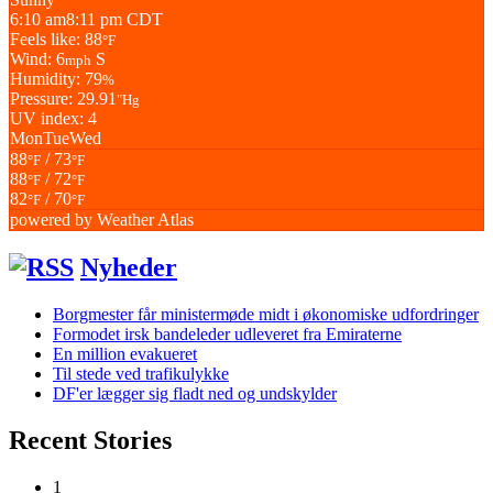
6:10 am
8:11 pm CDT
Feels like: 88
°F
Wind: 6
S
mph
Humidity: 79
%
Pressure: 29.91
"Hg
UV index: 4
Mon
Tue
Wed
88
/ 73
°F
°F
88
/ 72
°F
°F
82
/ 70
°F
°F
powered by
Weather Atlas
Nyheder
Borgmester får ministermøde midt i økonomiske udfordringer
Formodet irsk bandeleder udleveret fra Emiraterne
En million evakueret
Til stede ved trafikulykke
DF'er lægger sig fladt ned og undskylder
Recent Stories
1