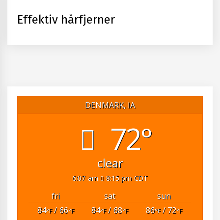
Effektiv hårfjerner
DENMARK, IA
72°
clear
6:07 am
8:15 pm CDT
fri
sat
sun
84
/ 66
84
/ 68
86
/ 72
°F
°F
°F
°F
°F
°F