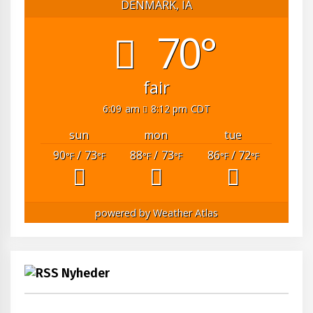
DENMARK, IA
70°
fair
6:09 am
8:12 pm CDT
sun
mon
tue
90
/ 73
88
/ 73
86
/ 72
°F
°F
°F
°F
°F
°F
powered by
Weather Atlas
Nyheder