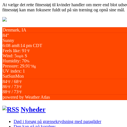
At vælge det rette fitnesstøj til kvinder handler om mere end blot udse
fitnesstøj kan man fokusere fuldt ud på sin træning og opnå sine mål.
Denmark, IA
84°
Sunny
6:08 am
8:14 pm CDT
Feels like: 91
°F
Wind: 5
S
mph
Humidity: 70
%
Pressure: 29.91
"Hg
UV index: 1
Sat
Sun
Mon
84
/ 68
°F
°F
86
/ 73
°F
°F
88
/ 73
°F
°F
powered by
Weather Atlas
Nyheder
Død i forsøg på grænsekrydsning med paraglider
Den kan gå på koralrev