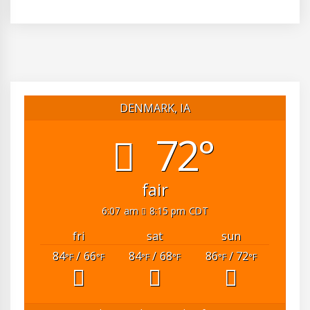
DENMARK, IA
72°
fair
6:07 am
8:15 pm CDT
fri
sat
sun
84
/ 66
84
/ 68
86
/ 72
°F
°F
°F
°F
°F
°F