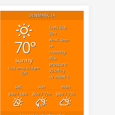
DENMARK, IA
feels like:
70
°f
70°
wind: 4
mph
se
humidity:
95
sunny
%
pressure:
6:08 am
8:14 pm
30.04
"hg
CDT
uv index: 1
sat
sun
mon
84
/ 68
86
/ 72
88
/ 73
°F
°F
°F
°F
°F
°F