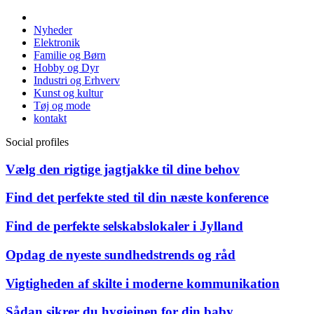
Nyheder
Elektronik
Familie og Børn
Hobby og Dyr
Industri og Erhverv
Kunst og kultur
Tøj og mode
kontakt
Social profiles
Vælg den rigtige jagtjakke til dine behov
Find det perfekte sted til din næste konference
Find de perfekte selskabslokaler i Jylland
Opdag de nyeste sundhedstrends og råd
Vigtigheden af skilte i moderne kommunikation
Sådan sikrer du hygiejnen for din baby