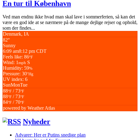
En tur til København
Ved man endnu ikke hvad man skal lave i sommerferien, så kan det
være en god ide at se nærmere på de mange dejlige rejser og ophold,
som der findes...
Denmark, IA
82°
Sunny
6:09 am
8:12 pm CDT
Feels like: 86
°F
Wind: 1
S
mph
Humidity: 59
%
Pressure: 30
"Hg
UV index: 6
Sun
Mon
Tue
88
/ 73
°F
°F
88
/ 73
°F
°F
84
/ 70
°F
°F
powered by
Weather Atlas
Nyheder
Advarer: Her er Putins snedige plan