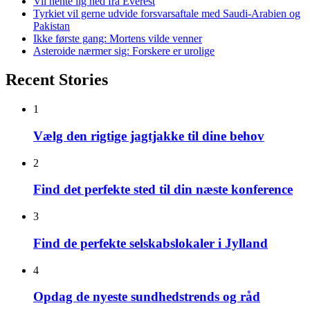
Vil hente lig ned fra Everest
Tyrkiet vil gerne udvide forsvarsaftale med Saudi-Arabien og
Pakistan
Ikke første gang: Mortens vilde venner
Asteroide nærmer sig: Forskere er urolige
Recent Stories
1
Vælg den rigtige jagtjakke til dine behov
2
Find det perfekte sted til din næste konference
3
Find de perfekte selskabslokaler i Jylland
4
Opdag de nyeste sundhedstrends og råd