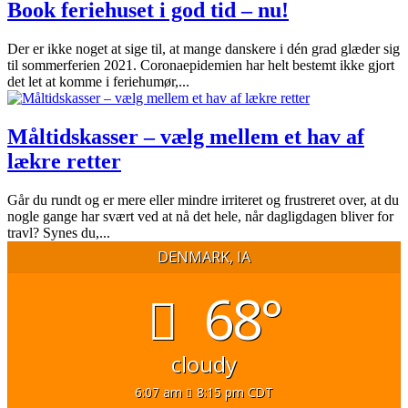
Book feriehuset i god tid – nu!
Der er ikke noget at sige til, at mange danskere i dén grad glæder sig
til sommerferien 2021. Coronaepidemien har helt bestemt ikke gjort
det let at komme i feriehumør,...
Måltidskasser – vælg mellem et hav af
lækre retter
Går du rundt og er mere eller mindre irriteret og frustreret over, at du
nogle gange har svært ved at nå det hele, når dagligdagen bliver for
travl? Synes du,...
DENMARK, IA
68°
cloudy
6:07 am
8:15 pm CDT