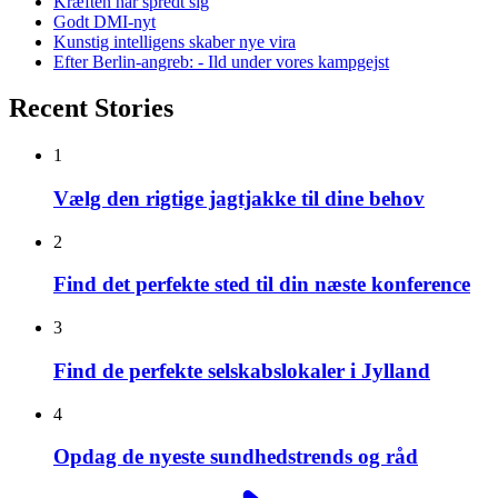
Kræften har spredt sig
Godt DMI-nyt
Kunstig intelligens skaber nye vira
Efter Berlin-angreb: - Ild under vores kampgejst
Recent Stories
1
Vælg den rigtige jagtjakke til dine behov
2
Find det perfekte sted til din næste konference
3
Find de perfekte selskabslokaler i Jylland
4
Opdag de nyeste sundhedstrends og råd