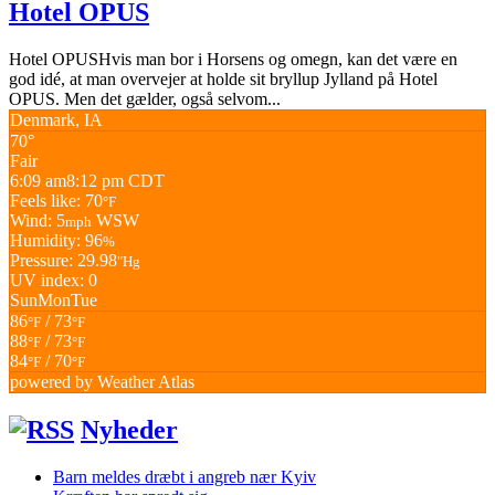
Hotel OPUS
Hotel OPUSHvis man bor i Horsens og omegn, kan det være en
god idé, at man overvejer at holde sit bryllup Jylland på Hotel
OPUS. Men det gælder, også selvom...
Denmark, IA
70°
Fair
6:09 am
8:12 pm CDT
Feels like: 70
°F
Wind: 5
WSW
mph
Humidity: 96
%
Pressure: 29.98
"Hg
UV index: 0
Sun
Mon
Tue
86
/ 73
°F
°F
88
/ 73
°F
°F
84
/ 70
°F
°F
powered by
Weather Atlas
Nyheder
Barn meldes dræbt i angreb nær Kyiv