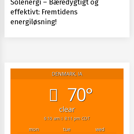
Solenergi – Bæredygtigt og
effektivt: Fremtidens
energiløsning!
DENMARK, IA
70°
clear
6:10 am
8:11 pm CDT
mon
tue
wed