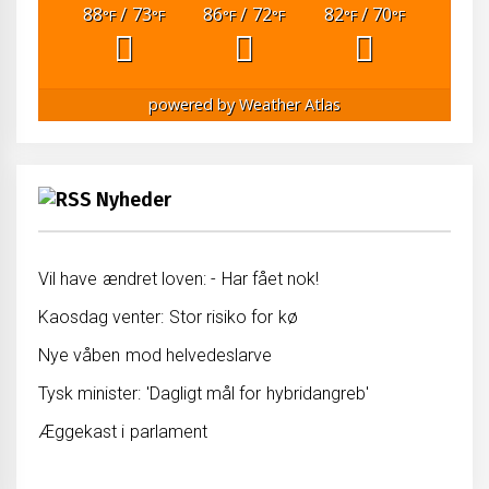
88
/ 73
86
/ 72
82
/ 70
°F
°F
°F
°F
°F
°F
powered by
Weather Atlas
Nyheder
Vil have ændret loven: - Har fået nok!
Kaosdag venter: Stor risiko for kø
Nye våben mod helvedeslarve
Tysk minister: 'Dagligt mål for hybridangreb'
Æggekast i parlament