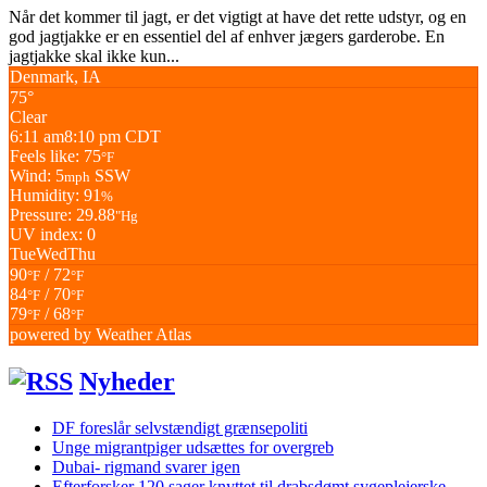
Når det kommer til jagt, er det vigtigt at have det rette udstyr, og en
god jagtjakke er en essentiel del af enhver jægers garderobe. En
jagtjakke skal ikke kun...
Denmark, IA
75°
Clear
6:11 am
8:10 pm CDT
Feels like: 75
°F
Wind: 5
SSW
mph
Humidity: 91
%
Pressure: 29.88
"Hg
UV index: 0
Tue
Wed
Thu
90
/ 72
°F
°F
84
/ 70
°F
°F
79
/ 68
°F
°F
powered by
Weather Atlas
Nyheder
DF foreslår selvstændigt grænsepoliti
Unge migrantpiger udsættes for overgreb
Dubai- rigmand svarer igen
Efterforsker 120 sager knyttet til drabsdømt sygeplejerske