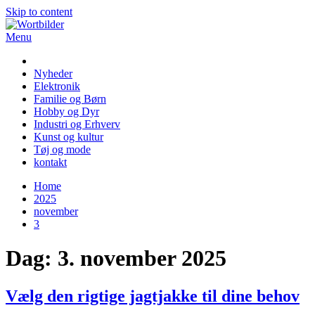
Skip to content
Menu
Wortbilder
Nyheder
Elektronik
Familie og Børn
Hobby og Dyr
Industri og Erhverv
Kunst og kultur
Tøj og mode
kontakt
Home
2025
november
3
Dag:
3. november 2025
Vælg den rigtige jagtjakke til dine behov