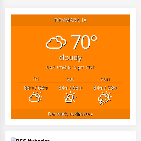
DENMARK, IA
70°
cloudy
6:07 am
8:15 pm CDT
fri
sat
sun
88
/ 64
84
/ 68
84
/ 73
°F
°F
°F
°F
°F
°F
Denmark, IA
climate ▸