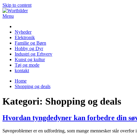
Skip to content
Menu
Wortbilder
Nyheder
Elektronik
Familie og Børn
Hobby og Dyr
Industri og Erhverv
Kunst og kultur
Tøj og mode
kontakt
Home
Shopping og deals
Kategori:
Shopping og deals
Hvordan tyngdedyner kan forbedre din søv
Søvnproblemer er en udfordring, som mange mennesker står overfor i d