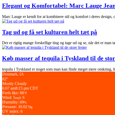
Elegant og Komfortabel: Marc Lauge Jean
Marc Lauge er kendt for at kombinere stil og komfort i deres design,
Tag ud og få set kulturen helt tæt på
Der er rigtig mange forskellige ting og tage ud og se, når det er man tag
Køb masser af tequila i Tyskland til de stor
tequila i Tyskland er noget som man kan finde meget mere omkring, hvis
Denmark, IA
82°
Mostly Cloudy
6:07 am
8:15 pm CDT
Feels like: 88
°F
Wind: 5
S
mph
Humidity: 69
%
Pressure: 30.02
"Hg
UV index: 6