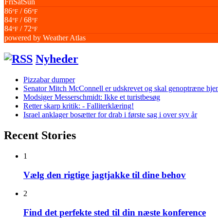
Fri
Sat
Sun
86
/ 66
°F
°F
84
/ 68
°F
°F
84
/ 72
°F
°F
powered by
Weather Atlas
Nyheder
Pizzabar dumper
Senator Mitch McConnell er udskrevet og skal genoptræne hj
Modsiger Messerschmidt: Ikke et turistbesøg
Retter skarp kritik: - Falliterklæring!
Israel anklager bosætter for drab i første sag i over syv år
Recent Stories
1
Vælg den rigtige jagtjakke til dine behov
2
Find det perfekte sted til din næste konference