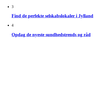
3
Find de perfekte selskabslokaler i Jylland
4
Opdag de nyeste sundhedstrends og råd