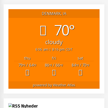
DENMARK, IA
70°
cloudy
6:06 am
8:16 pm CDT
thu
fri
sat
79
/ 64
86
/ 66
84
/ 70
°F
°F
°F
°F
°F
°F
powered by
Weather Atlas
Nyheder