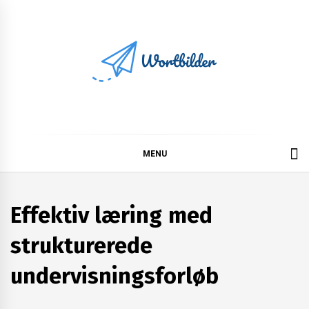
Skip
to
content
Wortbilder
MENU
Effektiv læring med
strukturerede
undervisningsforløb