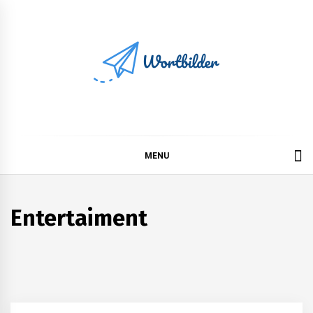
Skip
to
content
Wortbilder
MENU
Entertaiment