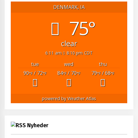
DENMARK, IA
75°
clear
6:11 am
8:10 pm CDT
tue
wed
thu
90
/ 72
84
/ 70
79
/ 68
°F
°F
°F
°F
°F
°F
powered by
Weather Atlas
Nyheder