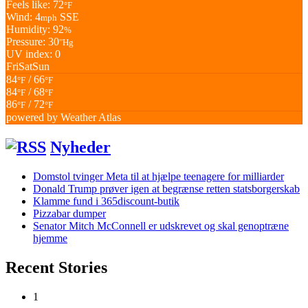
Feels like: 72
°F
Wind: 4
SSE
mph
Humidity: 92
%
Pressure: 30
"Hg
UV index: 0
Fri
Sat
Sun
84
/ 66
°F
°F
84
/ 68
°F
°F
86
/ 72
°F
°F
powered by
Weather Atlas
Nyheder
Domstol tvinger Meta til at hjælpe teenagere for milliarder
Donald Trump prøver igen at begrænse retten statsborgerskab
Klamme fund i 365discount-butik
Pizzabar dumper
Senator Mitch McConnell er udskrevet og skal genoptræne
hjemme
Recent Stories
1