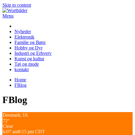
Skip to content
Menu
Wortbilder
Nyheder
Elektronik
Familie og Børn
Hobby og Dyr
Industri og Erhverv
Kunst og kultur
Tøj og mode
kontakt
Home
FBlog
FBlog
Denmark, IA
72°
Clear
6:07 am
8:15 pm CDT