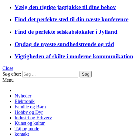
Vælg den rigtige jagtjakke til dine behov
Find det perfekte sted til din næste konference
Find de perfekte selskabslokaler i Jylland
Opdag de nyeste sundhedstrends og råd
Vigtigheden af skilte i moderne kommunikation
Close
Søg efter:
Menu
Nyheder
Elektronik
Familie og Børn
Hobby og Dyr
Industri og Erhverv
Kunst og kultur
Tøj og mode
kontakt