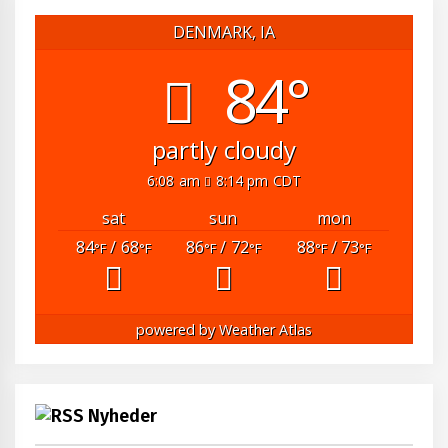
DENMARK, IA
84°
partly cloudy
6:08 am
8:14 pm CDT
sat
sun
mon
84
/ 68
86
/ 72
88
/ 73
°F
°F
°F
°F
°F
°F
powered by
Weather Atlas
Nyheder