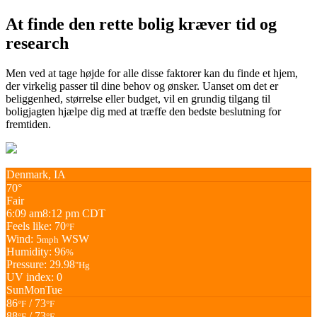
At finde den rette bolig kræver tid og
research
Men ved at tage højde for alle disse faktorer kan du finde et hjem,
der virkelig passer til dine behov og ønsker. Uanset om det er
beliggenhed, størrelse eller budget, vil en grundig tilgang til
boligjagten hjælpe dig med at træffe den bedste beslutning for
fremtiden.
Denmark, IA
70°
Fair
6:09 am
8:12 pm CDT
Feels like: 70
°F
Wind: 5
WSW
mph
Humidity: 96
%
Pressure: 29.98
"Hg
UV index: 0
Sun
Mon
Tue
86
/ 73
°F
°F
88
/ 73
°F
°F