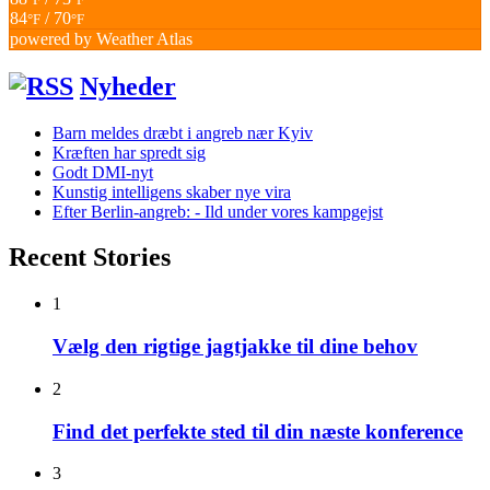
84
/ 70
°F
°F
powered by
Weather Atlas
Nyheder
Barn meldes dræbt i angreb nær Kyiv
Kræften har spredt sig
Godt DMI-nyt
Kunstig intelligens skaber nye vira
Efter Berlin-angreb: - Ild under vores kampgejst
Recent Stories
1
Vælg den rigtige jagtjakke til dine behov
2
Find det perfekte sted til din næste konference
3