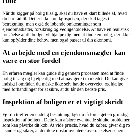
rolle
Når du kigger på bolig tilsalg, skal du have et klart billede af, hvad
du har råd til. Det er ikke kun købsprisen, der skal tages i
betragtning, men også de løbende omkostninger som
ejendomsskatter, forsikring og vedligeholdelse. At have en realistisk
forståelse af dit budget vil hjælpe dig med at finde en bolig, der ikke
kun opfylder dine behov, men også passer til din økonomi.
At arbejde med en ejendomsmægler kan
være en stor fordel
En erfaren mægler kan guide dig gennem processen med at finde
bolig tilsalg og hjælpe dig med at navigere i markedet. De kan give
indsigt i områder, du måske ikke selv havde overvejet, og hjælpe
med forhandlinger for at sikre, at du får den bedste pris.
Inspektion af boligen er et vigtigt skridt
Før du træffer en endelig beslutning, bør du få foretaget en grundig
inspektion af boligen. Dette kan afsløre eventuelle skjulte problemer,
som kan påvirke dit køb. At vide præcis, hvad du køber, giver dig ro
i sindet og sikrer, at der ikke opstår uventede overraskelser senere.