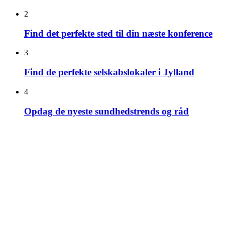
2
Find det perfekte sted til din næste konference
3
Find de perfekte selskabslokaler i Jylland
4
Opdag de nyeste sundhedstrends og råd