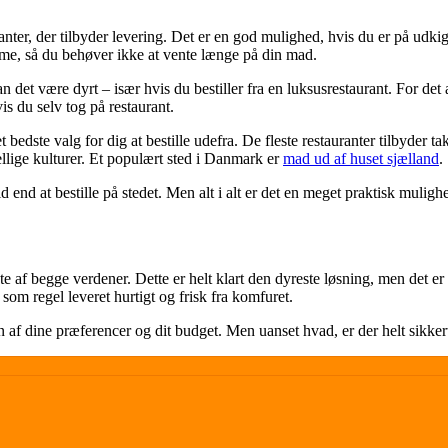
ter, der tilbyder levering. Det er en god mulighed, hvis du er på udkig e
amme, så du behøver ikke at vente længe på din mad.
kan det være dyrt – især hvis du bestiller fra en luksusrestaurant. For de
is du selv tog på restaurant.
t bedste valg for dig at bestille udefra. De fleste restauranter tilbyd
kellige kulturer. Et populært sted i Danmark er
mad ud af huset sjælland
.
d end at bestille på stedet. Men alt i alt er det en meget praktisk mulighe
ste af begge verdener. Dette er helt klart den dyreste løsning, men det e
om regel leveret hurtigt og frisk fra komfuret.
n af dine præferencer og dit budget. Men uanset hvad, er der helt sikke