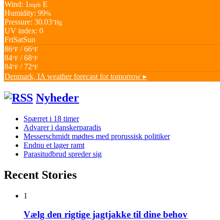
Wind: 1
E
mph
Humidity: 99
%
Pressure: 30.03
"Hg
UV index: 0
Fri
Sat
Sun
86
/ 66
°F
°F
84
/ 68
°F
°F
84
/ 72
°F
°F
Denmark, IA
weather forecast for tomorrow ▸
Nyheder
Spærret i 18 timer
Advarer i danskerparadis
Messerschmidt mødtes med prorussisk politiker
Endnu et lager ramt
Parasitudbrud spreder sig
Recent Stories
1
Vælg den rigtige jagtjakke til dine behov