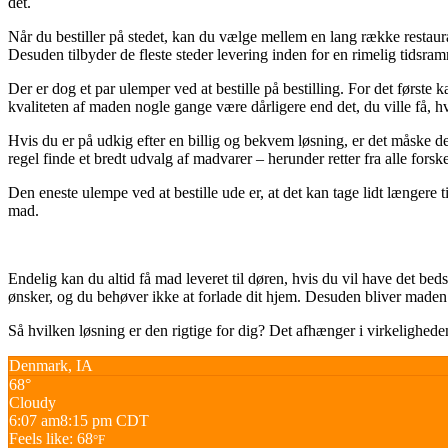
det.
Når du bestiller på stedet, kan du vælge mellem en lang række restauran
Desuden tilbyder de fleste steder levering inden for en rimelig tidsr
Der er dog et par ulemper ved at bestille på bestilling. For det første 
kvaliteten af maden nogle gange være dårligere end det, du ville få, hv
Hvis du er på udkig efter en billig og bekvem løsning, er det måske de
regel finde et bredt udvalg af madvarer – herunder retter fra alle fors
Den eneste ulempe ved at bestille ude er, at det kan tage lidt længere ti
mad.
Endelig kan du altid få mad leveret til døren, hvis du vil have det bed
ønsker, og du behøver ikke at forlade dit hjem. Desuden bliver maden s
Så hvilken løsning er den rigtige for dig? Det afhænger i virkelighede
Denmark, IA
68°
Cloudy
6:07 am
8:15 pm CDT
Feels like: 68
°F