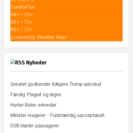
Sun
Mon
Tue
88
/ 73
°F
°F
88
/ 73
°F
°F
86
/ 70
°F
°F
powered by
Weather Atlas
Nyheder
Senatet godkender tidligere Trump-advokat
Færdig: Plagiat og løgne
Hunter Biden erkender
Minister reagerer: - Fuldstændig uacceptabelt
DSB bløder passagerer