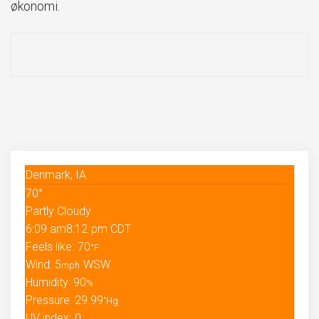
økonomi.
Denmark, IA
70°
Partly Cloudy
6:09 am
8:12 pm CDT
Feels like: 70
°F
Wind: 5
WSW
mph
Humidity: 90
%
Pressure: 29.99
"Hg
UV index: 0