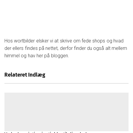
behov
Find det perfekte sted til din næste
konference
Hos wortbilder elsker vi at skrive om fede shops og hvad
Find de perfekte selskabslokaler i
der ellers findes på nettet, derfor finder du også alt mellem
Jylland
himmel og hav her på bloggen.
Opdag de nyeste sundhedstrends og
råd
Relateret Indlæg
Vigtigheden af skilte i moderne
kommunikation
Sådan sikrer du hygiejnen for din baby