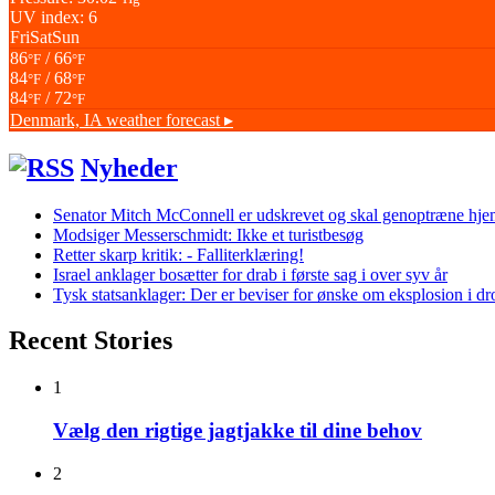
UV index: 6
Fri
Sat
Sun
86
/ 66
°F
°F
84
/ 68
°F
°F
84
/ 72
°F
°F
Denmark, IA
weather forecast ▸
Nyheder
Senator Mitch McConnell er udskrevet og skal genoptræne hj
Modsiger Messerschmidt: Ikke et turistbesøg
Retter skarp kritik: - Falliterklæring!
Israel anklager bosætter for drab i første sag i over syv år
Tysk statsanklager: Der er beviser for ønske om eksplosion i d
Recent Stories
1
Vælg den rigtige jagtjakke til dine behov
2