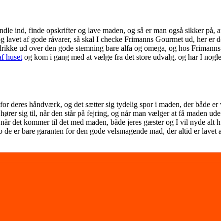
andle ind, finde opskrifter og lave maden, og så er man også sikker på, 
 og lavet af gode råvarer, så skal I checke Frimanns Gourmet ud, her er d
og drikke ud over den gode stemning bare alfa og omega, og hos Frimann
f huset
og kom i gang med at vælge fra det store udvalg, og har I nogle 
 deres håndværk, og det sætter sig tydelig spor i maden, der både er 
hører sig til, når den står på fejring, og når man vælger at få maden ud
 når det kommer til det med maden, både jeres gæster og I vil nyde al
jo de er bare garanten for den gode velsmagende mad, der altid er lavet a