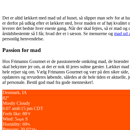
Det er altid lækkert med mad ud af huset, så slipper man selv for at h
er derfor på udkig efter et lækkert sted, hvor maden er af høj kvalitet
leverer det bedste hver eneste gang. Når der skal fejres, så er mad 
årstidsbestemte så I får, hvad der er i sæson. Se menuerne og
mad ud a
personlig henvendelse.
Passion for mad
Hos Frimanns Gourmet er de passionerede omkring mad, de brænder for
skal bekymre jer om, at der er nok til jeres sultne gæster. Lækker mad 
hele rejser sig om. Vælg Frimanns Gourmet og vær på den sikre side,
opdateres og revurderes løbende, således at de hele tiden er aktuelle, 
af personale. Bestil god mad fra gode mennesker!.
Denmark, IA
82°
Mostly Cloudy
6:07 am
8:15 pm CDT
Feels like: 88
°F
Wind: 5
S
mph
Humidity: 69
%
Pressure: 30.02
"Hg