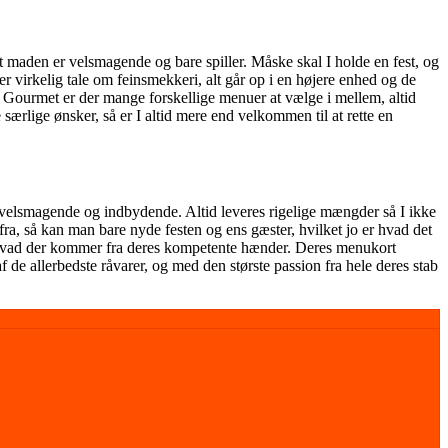
at maden er velsmagende og bare spiller. Måske skal I holde en fest, og
er virkelig tale om feinsmekkeri, alt går op i en højere enhed og de
s Gourmet er der mange forskellige menuer at vælge i mellem, altid
særlige ønsker, så er I altid mere end velkommen til at rette en
velsmagende og indbydende. Altid leveres rigelige mængder så I ikke
efra, så kan man bare nyde festen og ens gæster, hvilket jo er hvad det
t hvad der kommer fra deres kompetente hænder. Deres menukort
f de allerbedste råvarer, og med den største passion fra hele deres stab