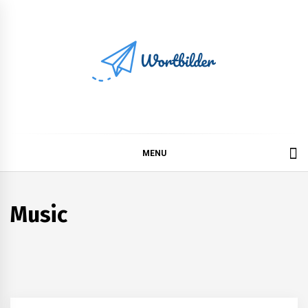
Skip
to
content
Wortbilder
MENU
Music