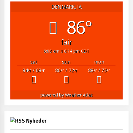
DENMARK, IA
86°
fair
6:08 am
8:14 pm CDT
sat
sun
mon
84
/ 68
86
/ 72
88
/ 73
°F
°F
°F
°F
°F
°F
powered by
Weather Atlas
Nyheder