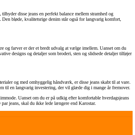
 tilbyder disse jeans en perfekt balance mellem stramhed og
. Den bløde, kvalitetsrige denim står også for langvarig komfort,
stre og farver er der et bredt udvalg at vælge imellem. Uanset om du
vative designs og detaljer som broderi, sten og slidsede detaljer tilføjer
erialer og med omhyggelig håndværk, er disse jeans skabt til at vare.
em til en langvarig investering, der vil glæde dig i mange år fremover.
 denimmode. Uanset om du er på udkig efter komfortable hverdagsjeans
e par jeans, skal du ikke lede længere end Karostar.