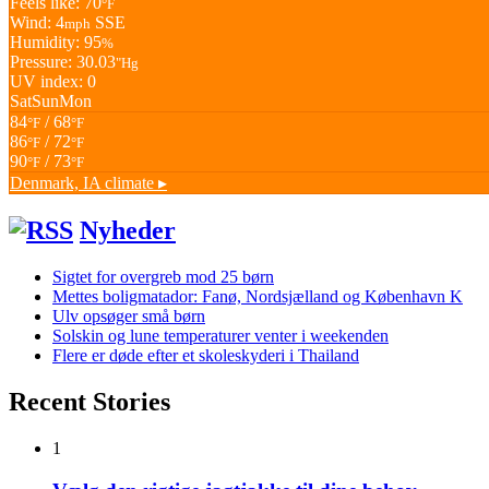
Feels like: 70
°F
Wind: 4
SSE
mph
Humidity: 95
%
Pressure: 30.03
"Hg
UV index: 0
Sat
Sun
Mon
84
/ 68
°F
°F
86
/ 72
°F
°F
90
/ 73
°F
°F
Denmark, IA
climate ▸
Nyheder
Sigtet for overgreb mod 25 børn
Mettes boligmatador: Fanø, Nordsjælland og København K
Ulv opsøger små børn
Solskin og lune temperaturer venter i weekenden
Flere er døde efter et skoleskyderi i Thailand
Recent Stories
1