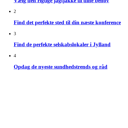
Vælg den rigtige jagtjakke til dine behov
2
Find det perfekte sted til din næste konference
3
Find de perfekte selskabslokaler i Jylland
4
Opdag de nyeste sundhedstrends og råd