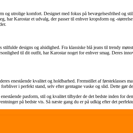
rm og utrolige komfort. Designet med fokus på bevægelsesfrihed og stil,
eg, har Karostar et udvalg, der passer til enhver kropsform og -størrelse
der.
 stilfulde designs og alsidighed. Fra klassiske blå jeans til trendy møn
 personlighed til dit outfit, har Karostar noget for enhver smag. Deres inno
res enestående kvalitet og holdbarhed. Fremstillet af førsteklasses mat
forbliver i perfekt stand, selv efter gentagne vaske og slid. Dette gør d
s enestående pasform, stil og kvalitet tilbyder de det bedste inden for
orventninger på bedste vis. Så næste gang du er på udkig efter det perfekt