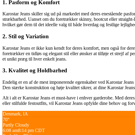
1. Pasform og Komfort
Karostar Jeans skiller sig ud på markedet med deres enestående pasfo
strækbarhed. Uanset om du foretrækker skinny, bootcut eller straight-l
hvilket gør dem til det ideelle valg til både hverdag og festlige lejlighe
2. Stil og Variation
Karostar Jeans er ikke kun kendt for deres komfort, men også for deres
foretrækker en tidløs og elegant stil eller ønsker at tilføje et strejf af
et unikt præg til hver enkelt jeans.
3. Kvalitet og Holdbarhed
Endelig er en af de mest imponerende egenskaber ved Karostar Jeans de
Den stærke konstruktion og høje kvalitet sikrer, at dine Karostar Jeans 
Alt i alt er Karostar Jeans et must-have i enhver garderobe. Med dere
eller stilfulde festoutfits, vil Karostar Jeans opfylde dine behov og f
Denmark, IA
70°
Partly Cloudy
6:08 am
8:14 pm CDT