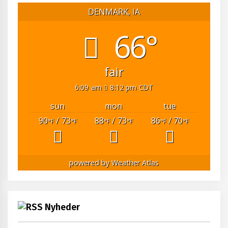
DENMARK, IA
66°
fair
6:09 am
8:12 pm CDT
sun
mon
tue
90
/ 73
88
/ 73
86
/ 70
°F
°F
°F
°F
°F
°F
powered by
Weather Atlas
Nyheder