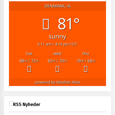
DENMARK, IA
81°
sunny
6:11 am
8:10 pm CDT
tue
wed
thu
88
/ 72
82
/ 70
79
/ 68
°F
°F
°F
°F
°F
°F
powered by
Weather Atlas
Nyheder