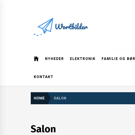
Skip
to
content
Wortbilder
NYHEDER
ELEKTRONIK
FAMILIE OG BØ
KONTAKT
HOME
SALON
Salon