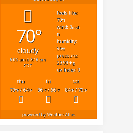
feels like:
70
°f
70°
wind: 3
mph
n
humidity:
96
cloudy
%
pressure:
6:06 am
8:16 pm
29.99
"hg
CDT
uv index: 0
thu
fri
sat
79
/ 64
86
/ 66
84
/ 70
°F
°F
°F
°F
°F
°F
powered by
Weather Atlas