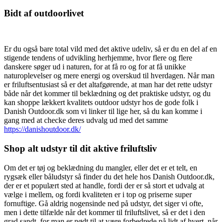
Bidt af outdoorlivet
Er du også bare total vild med det aktive udeliv, så er du en del af en
stigende tendens of udvikling herhjemme, hvor flere og flere
danskere søger ud i naturen, for at få ro og for at få unikke
naturoplevelser og mere energi og overskud til hverdagen. Når man
er friluftsentusiast så er det altafgørende, at man har det rette udstyr
både når det kommer til beklædning og det praktiske udstyr, og du
kan shoppe lækkert kvalitets outdoor udstyr hos de gode folk i
Danish Outdoor.dk som vi linker til lige her, så du kan komme i
gang med at checke deres udvalg ud med det samme
https://danishoutdoor.dk/
Shop alt udstyr til dit aktive friluftsliv
Om det er tøj og beklædning du mangler, eller det er et telt, en
rygsæk eller båludstyr så finder du det hele hos Danish Outdoor.dk,
der er et populært sted at handle, fordi der er så stort et udvalg at
vælge i mellem, og fordi kvaliteten er i top og priserne super
fornuftige. Gå aldrig nogensinde ned på udstyr, det siger vi ofte,
men i dette tilfælde når det kommer til friluftslivet, så er det i den
grad sandt, for man er nødt til at være forbedrede på lidt af hvert, når