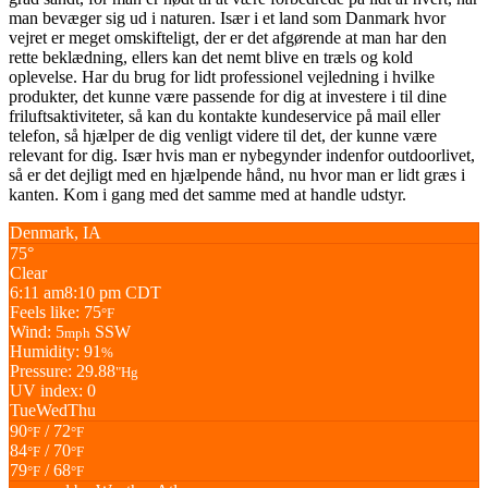
man bevæger sig ud i naturen. Især i et land som Danmark hvor
vejret er meget omskifteligt, der er det afgørende at man har den
rette beklædning, ellers kan det nemt blive en træls og kold
oplevelse. Har du brug for lidt professionel vejledning i hvilke
produkter, det kunne være passende for dig at investere i til dine
friluftsaktiviteter, så kan du kontakte kundeservice på mail eller
telefon, så hjælper de dig venligt videre til det, der kunne være
relevant for dig. Især hvis man er nybegynder indenfor outdoorlivet,
så er det dejligt med en hjælpende hånd, nu hvor man er lidt græs i
kanten. Kom i gang med det samme med at handle udstyr.
Denmark, IA
75°
Clear
6:11 am
8:10 pm CDT
Feels like: 75
°F
Wind: 5
SSW
mph
Humidity: 91
%
Pressure: 29.88
"Hg
UV index: 0
Tue
Wed
Thu
90
/ 72
°F
°F
84
/ 70
°F
°F
79
/ 68
°F
°F