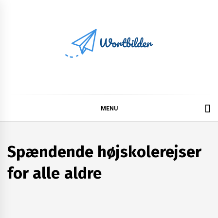
Skip
to
content
Wortbilder
MENU
Spændende højskolerejser
for alle aldre