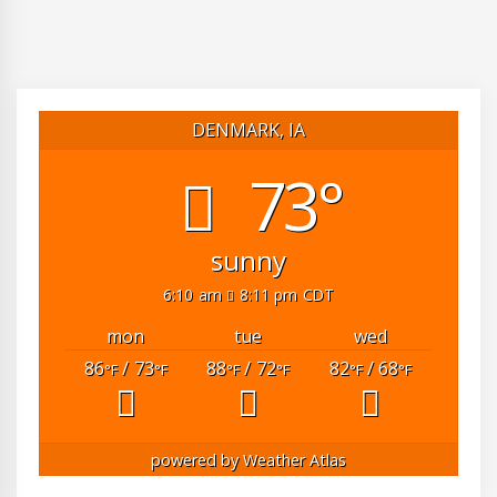
DENMARK, IA
73°
sunny
6:10 am
8:11 pm CDT
mon
tue
wed
86
/ 73
88
/ 72
82
/ 68
°F
°F
°F
°F
°F
°F
powered by
Weather Atlas