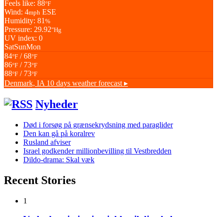
Feels like: 88
°F
Wind: 4
ESE
mph
Humidity: 81
%
Pressure: 29.92
"Hg
UV index: 0
Sat
Sun
Mon
84
/ 68
°F
°F
86
/ 73
°F
°F
88
/ 73
°F
°F
Denmark, IA
10 days weather forecast ▸
Nyheder
Død i forsøg på grænsekrydsning med paraglider
Den kan gå på koralrev
Rusland afviser
Israel godkender millionbevilling til Vestbredden
Dildo-drama: Skal væk
Recent Stories
1