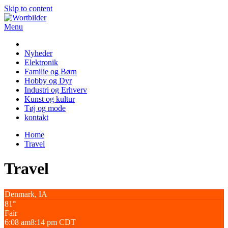
Skip to content
Menu
Wortbilder
Nyheder
Elektronik
Familie og Børn
Hobby og Dyr
Industri og Erhverv
Kunst og kultur
Tøj og mode
kontakt
Home
Travel
Travel
Denmark, IA
81°
Fair
6:08 am
8:14 pm CDT