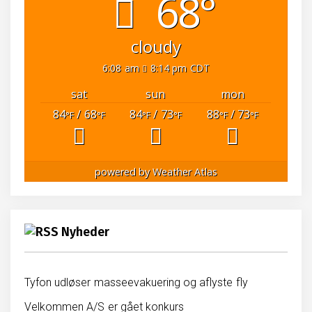
68°
cloudy
6:08 am
8:14 pm CDT
sat
sun
mon
84
/ 68
84
/ 73
88
/ 73
°F
°F
°F
°F
°F
°F
powered by
Weather Atlas
Nyheder
Tyfon udløser masseevakuering og aflyste fly
Velkommen A/S er gået konkurs