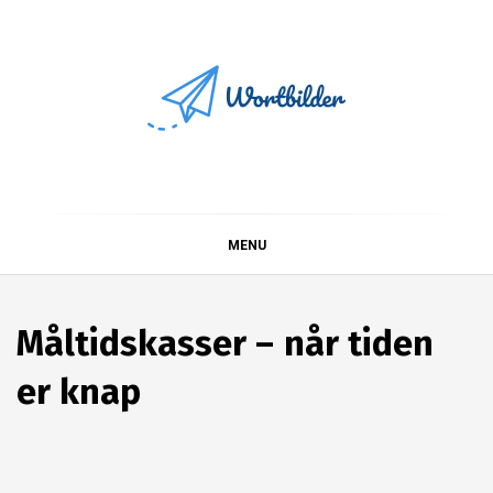
Skip
to
content
Wortbilder
MENU
Måltidskasser – når tiden
er knap