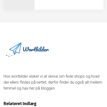
Vælg den rigtige jagtjakke til dine
behov
Find det perfekte sted til din næste
konference
Hos wortbilder elsker vi at skrive om fede shops og hvad
Find de perfekte selskabslokaler i
der ellers findes på nettet, derfor finder du også alt mellem
Jylland
himmel og hav her på bloggen.
Opdag de nyeste sundhedstrends og
råd
Relateret Indlæg