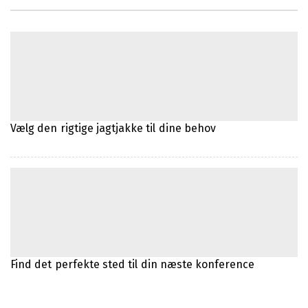
Vigtigheden af skilte i moderne
kommunikation
Sådan sikrer du hygiejnen for din baby
Vælg den rigtige jagtjakke til dine behov
Fodboldkort: En rejse gennem
samlerobjekternes verden
Effektiv opvarmning med luft til vand
varmepumper
Sådan dyrker du din egen køkkenhave
Find det perfekte sted til din næste konference
Effektiv behandling af depression med