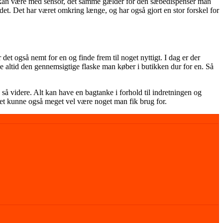
r kan være med sensor, det samme gælder for den sæbedispenser man
det. Det har været omkring længe, og har også gjort en stor forskel for
et også nemt for en og finde frem til noget nyttigt. I dag er der
e altid den gennemsigtige flaske man køber i butikken dur for en. Så
 videre. Alt kan have en bagtanke i forhold til indretningen og
 det kunne også meget vel være noget man fik brug for.