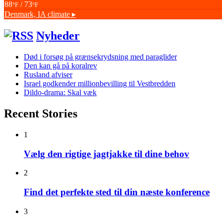
88
/ 73
°F
°F
Denmark, IA
climate ▸
Nyheder
Død i forsøg på grænsekrydsning med paraglider
Den kan gå på koralrev
Rusland afviser
Israel godkender millionbevilling til Vestbredden
Dildo-drama: Skal væk
Recent Stories
1
Vælg den rigtige jagtjakke til dine behov
2
Find det perfekte sted til din næste konference
3