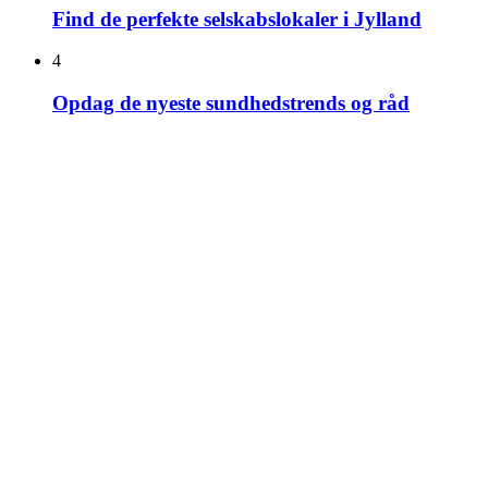
Find de perfekte selskabslokaler i Jylland
4
Opdag de nyeste sundhedstrends og råd