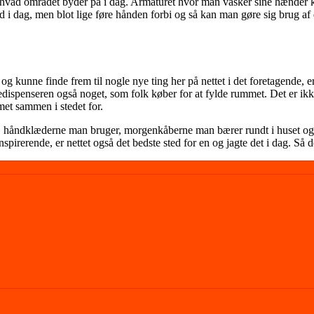
på, hvad området byder på i dag. Armaturet hvor man vasker sine hænde
 i dag, men blot lige føre hånden forbi og så kan man gøre sig brug af 
kunne finde frem til nogle nye ting her på nettet i det foretagende, er d
dispenseren også noget, som folk køber for at fylde rummet. Det er ikk
et sammen i stedet for.
 håndklæderne man bruger, morgenkåberne man bærer rundt i huset og så
pirerende, er nettet også det bedste sted for en og jagte det i dag. Så