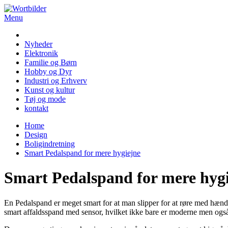
Skip
to
Menu
Wortbilder
content
Nyheder
Elektronik
Familie og Børn
Hobby og Dyr
Industri og Erhverv
Kunst og kultur
Tøj og mode
kontakt
Home
Design
Boligindretning
Smart Pedalspand for mere hygiejne
Smart Pedalspand for mere hyg
En Pedalspand er meget smart for at man slipper for at røre med hæ
smart affaldsspand med sensor, hvilket ikke bare er moderne men ogs