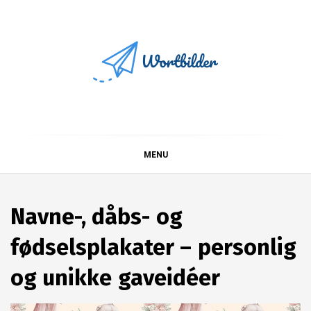
Skip
to
content
Wortbilder
MENU
Navne-, dåbs- og
fødselsplakater – personlig
og unikke gaveidéer