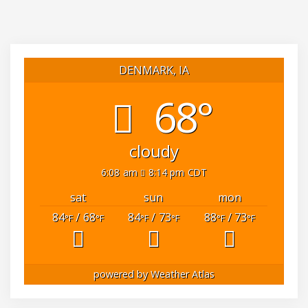
DENMARK, IA
68°
cloudy
6:08 am
8:14 pm CDT
sat
sun
mon
84
/ 68
84
/ 73
88
/ 73
°F
°F
°F
°F
°F
°F
powered by
Weather Atlas