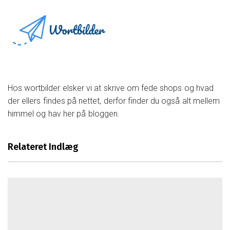
Vælg den rigtige jagtjakke til dine
behov
Find det perfekte sted til din næste
konference
Hos wortbilder elsker vi at skrive om fede shops og hvad
Find de perfekte selskabslokaler i
der ellers findes på nettet, derfor finder du også alt mellem
Jylland
himmel og hav her på bloggen.
Opdag de nyeste sundhedstrends og
råd
Relateret Indlæg
Vigtigheden af skilte i moderne
kommunikation
Sådan sikrer du hygiejnen for din baby