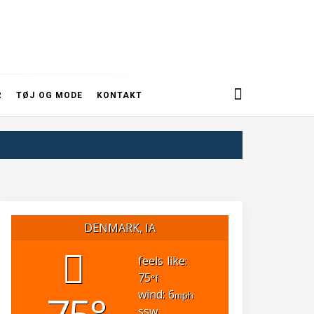
R
TØJ OG MODE
KONTAKT
DENMARK, IA
feels like:
75
°f
wind: 6
mph
ssw