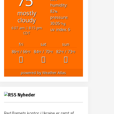
75°
humidity:
82
mostly
%
pressure:
cloudy
30.05
"hg
6:07 am
8:15 pm
uv index: 6
CDT
fri
sat
sun
86
/ 66
84
/ 70
82
/ 73
°F
°F
°F
°F
°F
°F
powered by
Weather Atlas
Nyheder
Red Barnets kontor i Ukraine er ramt af