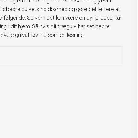
der og efterlader dig med et ensartet og jævnt
forbedre gulvets holdbarhed og gøre det lettere at
terfølgende. Selvom det kan være en dyr proces, kan
ng i dit hjem. Så hvis dit trægulv har set bedre
rveje gulvafhøvling som en løsning.