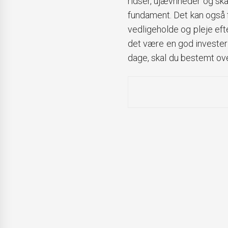
ridser, ujævnheder og ska
fundament. Det kan også 
vedligeholde og pleje ef
det være en god investeri
dage, skal du bestemt ove