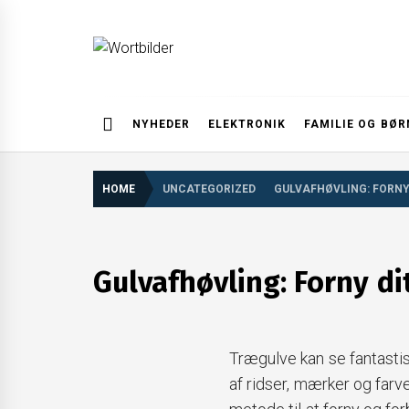
Skip
to
content
Wortbilder
NYHEDER
ELEKTRONIK
FAMILIE OG BØR
HOME
UNCATEGORIZED
GULVAFHØVLING: FORNY 
Gulvafhøvling: Forny dit
Trægulve kan se fantastisk
af ridser, mærker og farv