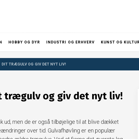
N
HOBBY OG DYR
INDUSTRI OG ERHVERV
KUNST OG KULTU
DIT TRÆGULV OG GIV DET NYT LIV!
 trægulv og giv det nyt liv!
 ud, men de er også tilbøjelige til at blive dækket
eændringer over tid. Gulvafhøvling er en populær