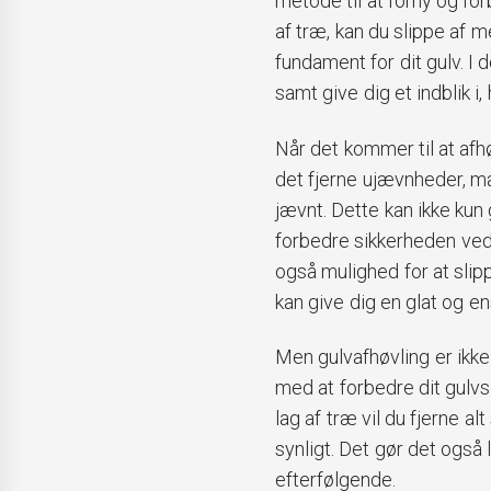
metode til at forny og fo
af træ, kan du slippe af 
fundament for dit gulv. I 
samt give dig et indblik i,
Når det kommer til at afhø
det fjerne ujævnheder, mæ
jævnt. Dette kan ikke kun
forbedre sikkerheden ved a
også mulighed for at slip
kan give dig en glat og en
Men gulvafhøvling er ikke
med at forbedre dit gulv
lag af træ vil du fjerne a
synligt. Det gør det også 
efterfølgende.