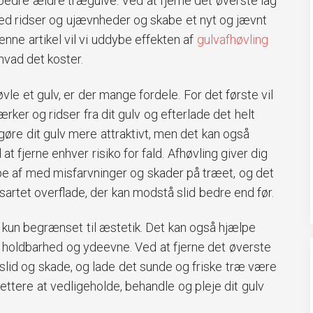
rbedre ældre trægulve. Ved at fjerne det øverste lag
med ridser og ujævnheder og skabe et nyt og jævnt
denne artikel vil vi uddybe effekten af
gulvafhøvling
 hvad det koster.
vle et gulv, er der mange fordele. For det første vil
rker og ridser fra dit gulv og efterlade det helt
 gøre dit gulv mere attraktivt, men det kan også
t fjerne enhver risiko for fald. Afhøvling giver dig
pe af med misfarvninger og skader på træet, og det
sartet overflade, der kan modstå slid bedre end før.
 kun begrænset til æstetik. Det kan også hjælpe
s holdbarhed og ydeevne. Ved at fjerne det øverste
lt slid og skade, og lade det sunde og friske træ være
lettere at vedligeholde, behandle og pleje dit gulv