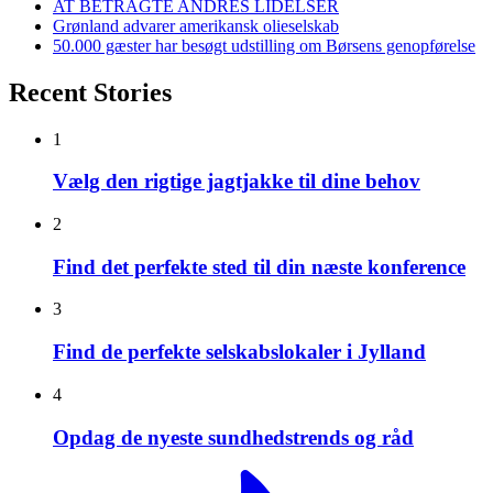
AT BETRAGTE ANDRES LIDELSER
Grønland advarer amerikansk olieselskab
50.000 gæster har besøgt udstilling om Børsens genopførelse
Recent Stories
1
Vælg den rigtige jagtjakke til dine behov
2
Find det perfekte sted til din næste konference
3
Find de perfekte selskabslokaler i Jylland
4
Opdag de nyeste sundhedstrends og råd