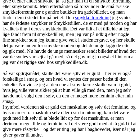
give et eller andet smykke, ja, så går man til en smykke forretning
eller smykkebutik. Men efterhånden så forsvinder de små fysiske
smykkeforretninger og andre butikker fra gadebilledet, og man
finder dem i stedet for på nettet. Den
smykke forretning
jeg syntes
har de fedeste smykker er Smykkedillen, de er med på moden og har
kvalitets ting i deres smykkebutik. Det var lidt af et tilfælde at jeg
lige fandt frem til smykkedillen, men jeg var på udkig efter nogle
fine smykker som jeg kunne give væk i studentergave, og her skulle
det jo være inden for smykke moden og det de unge kiggede efter
og gik med. Nu havde de unge mennesker sendt billeder af hvad det
var de syntes var sejt at gå med, så det gav mig jo også et hint om at
jeg var det rigtige sted hos smykkedillen.dk.
Så var spørgsmålet, skulle det være sølv eller guld – her er vi også
forskellige i smag, og om hvad vi syntes der passer bedst til den
enkelte. Nu vidste jeg at den ene af smykkerne skulle være i guld,
hvis jeg ville være sikker på at hun ville gå med den, men jeg selv
havde nok valgt den i sølv, da den er meget mere feminin efter min
smag.
I symbol verdenen så er guld det maskuline og sølv det feminine, og
hvis man er for maskulin selv eller i sin fremtoning, kan det være
godt med lidt sølv til at bløde lidt op for det maskuline, er man
derimod meget lille og feminin, vil det være godt med at få guld til at
give mere råstyrke – og det er ting jeg har i baghovedet, især når jeg
giver gaver til andre.