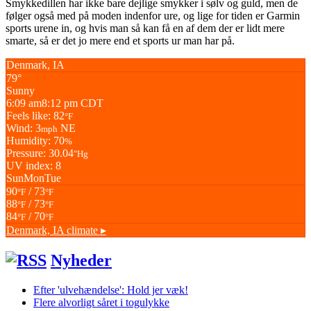
Smykkedillen har ikke bare dejlige smykker i sølv og guld, men de
følger også med på moden indenfor ure, og lige for tiden er Garmin
sports urene in, og hvis man så kan få en af dem der er lidt mere
smarte, så er det jo mere end et sports ur man har på.
Denmark, IA
79°
Sunny
6:09 am
8:12 pm CDT
Feels like: 82
°F
Wind: 3
NE
mph
Humidity: 70
%
Pressure: 30.04
"Hg
UV index: 8
Sun
Mon
Tue
90
/ 73
°F
°F
88
/ 73
°F
°F
84
/ 70
°F
°F
Denmark, IA
climate ▸
Nyheder
Efter 'ulvehændelse': Hold jer væk!
Flere alvorligt såret i togulykke