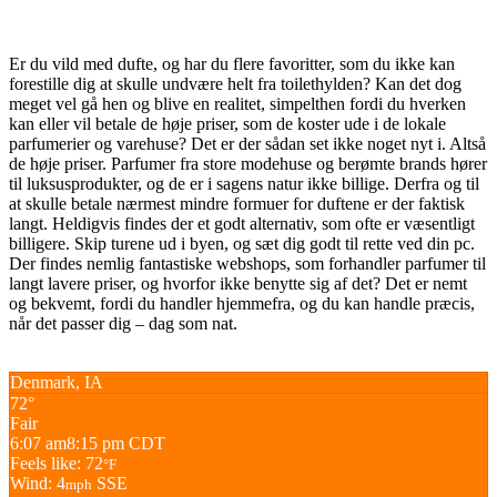
Er du vild med dufte, og har du flere favoritter, som du ikke kan
forestille dig at skulle undvære helt fra toilethylden? Kan det dog
meget vel gå hen og blive en realitet, simpelthen fordi du hverken
kan eller vil betale de høje priser, som de koster ude i de lokale
parfumerier og varehuse? Det er der sådan set ikke noget nyt i. Altså
de høje priser. Parfumer fra store modehuse og berømte brands hører
til luksusprodukter, og de er i sagens natur ikke billige. Derfra og til
at skulle betale nærmest mindre formuer for duftene er der faktisk
langt. Heldigvis findes der et godt alternativ, som ofte er væsentligt
billigere. Skip turene ud i byen, og sæt dig godt til rette ved din pc.
Der findes nemlig fantastiske webshops, som forhandler parfumer til
langt lavere priser, og hvorfor ikke benytte sig af det? Det er nemt
og bekvemt, fordi du handler hjemmefra, og du kan handle præcis,
når det passer dig – dag som nat.
Denmark, IA
72°
Fair
6:07 am
8:15 pm CDT
Feels like: 72
°F
Wind: 4
SSE
mph