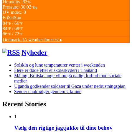
Humidity: 93
%
Pressure: 30.02
"Hg
UV index: 0
Fri
Sat
Sun
84
/ 66
°F
°F
84
/ 68
°F
°F
86
/ 72
°F
°F
Denmark, IA
weather forecast ▸
Nyheder
Solskin og lune temperaturer venter i weekenden
Flere er døde efter et skoleskyderi i Thailand
Måling: Britiske unge vil omgå natligt forbud mod sociale
medier
Uganda godkender soldater til Gaza under nedrustningsplan
Sender chokbølger gennem Ukraine
Recent Stories
1
Vælg den rigtige jagtjakke til dine behov