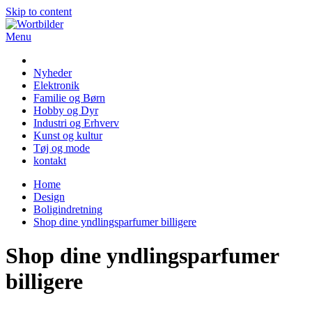
Skip to content
Menu
Wortbilder
Nyheder
Elektronik
Familie og Børn
Hobby og Dyr
Industri og Erhverv
Kunst og kultur
Tøj og mode
kontakt
Home
Design
Boligindretning
Shop dine yndlingsparfumer billigere
Shop dine yndlingsparfumer
billigere