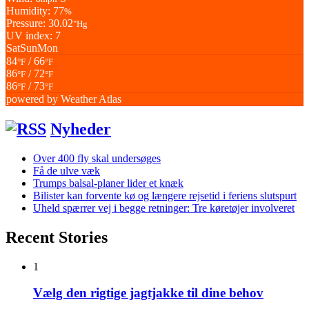
Humidity: 77
%
Pressure: 30.02
"Hg
UV index: 7
Sat
Sun
Mon
84
/ 66
°F
°F
86
/ 72
°F
°F
86
/ 73
°F
°F
powered by
Weather Atlas
Nyheder
Over 400 fly skal undersøges
Få de ulve væk
Trumps balsal-planer lider et knæk
Bilister kan forvente kø og længere rejsetid i feriens slutspurt
Uheld spærrer vej i begge retninger: Tre køretøjer involveret
Recent Stories
1
Vælg den rigtige jagtjakke til dine behov