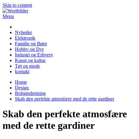
Skip to content
Menu
Wortbilder
Nyheder
Elektronik
Familie og Børn
Hobby og Dyr
Industri og Erhverv
Kunst og kultur
Tøj og mode
kontakt
Home
Design
Boligindretning
Skab den perfekte atmosfære med de rette gardiner
Skab den perfekte atmosfære
med de rette gardiner