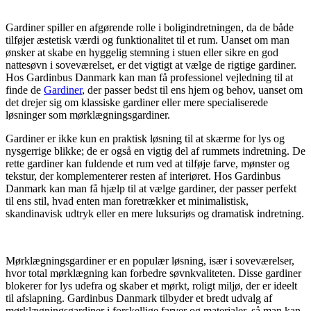
Gardiner spiller en afgørende rolle i boligindretningen, da de både
tilføjer æstetisk værdi og funktionalitet til et rum. Uanset om man
ønsker at skabe en hyggelig stemning i stuen eller sikre en god
nattesøvn i soveværelset, er det vigtigt at vælge de rigtige gardiner.
Hos Gardinbus Danmark kan man få professionel vejledning til at
finde de
Gardiner
, der passer bedst til ens hjem og behov, uanset om
det drejer sig om klassiske gardiner eller mere specialiserede
løsninger som mørklægningsgardiner.
Gardiner er ikke kun en praktisk løsning til at skærme for lys og
nysgerrige blikke; de er også en vigtig del af rummets indretning. De
rette gardiner kan fuldende et rum ved at tilføje farve, mønster og
tekstur, der komplementerer resten af interiøret. Hos Gardinbus
Danmark kan man få hjælp til at vælge gardiner, der passer perfekt
til ens stil, hvad enten man foretrækker et minimalistisk,
skandinavisk udtryk eller en mere luksuriøs og dramatisk indretning.
Mørklægningsgardiner er en populær løsning, især i soveværelser,
hvor total mørklægning kan forbedre søvnkvaliteten. Disse gardiner
blokerer for lys udefra og skaber et mørkt, roligt miljø, der er ideelt
til afslapning. Gardinbus Danmark tilbyder et bredt udvalg af
mørklægningsgardiner i forskellige farver og materialer, så man kan