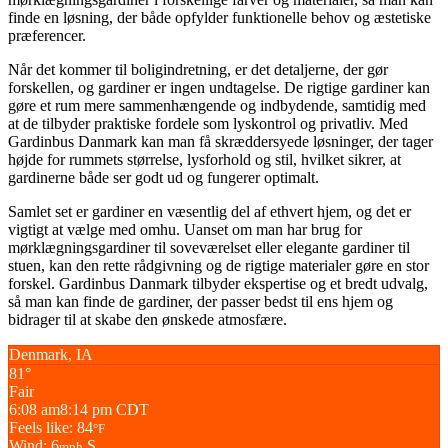
finde en løsning, der både opfylder funktionelle behov og æstetiske
præferencer.
Når det kommer til boligindretning, er det detaljerne, der gør
forskellen, og gardiner er ingen undtagelse. De rigtige gardiner kan
gøre et rum mere sammenhængende og indbydende, samtidig med
at de tilbyder praktiske fordele som lyskontrol og privatliv. Med
Gardinbus Danmark kan man få skræddersyede løsninger, der tager
højde for rummets størrelse, lysforhold og stil, hvilket sikrer, at
gardinerne både ser godt ud og fungerer optimalt.
Samlet set er gardiner en væsentlig del af ethvert hjem, og det er
vigtigt at vælge med omhu. Uanset om man har brug for
mørklægningsgardiner til soveværelset eller elegante gardiner til
stuen, kan den rette rådgivning og de rigtige materialer gøre en stor
forskel. Gardinbus Danmark tilbyder ekspertise og et bredt udvalg,
så man kan finde de gardiner, der passer bedst til ens hjem og
bidrager til at skabe den ønskede atmosfære.
Denmark, IA
81°
Fair
6:08 am
8:14 pm CDT
Feels like: 84
°F
Wind: 6
S
mph