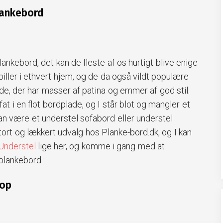
lankebord
lankebord, det kan de fleste af os hurtigt blive enige
piller i ethvert hjem, og de da også vildt populære
de, der har masser af patina og emmer af god stil.
fat i en flot bordplade, og I står blot og mangler et
kan være et understel sofabord eller understel
stort og lækkert udvalg hos Planke-bord.dk, og I kan
Understel
lige her, og komme i gang med at
plankebord.
hop