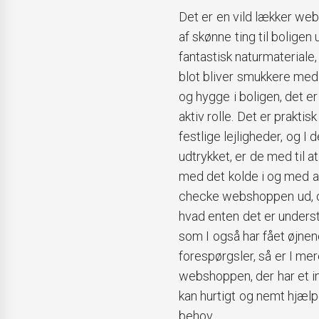
Det er en vild lækker we
af skønne ting til boligen
fantastisk naturmateriale,
blot bliver smukkere med 
og hygge i boligen, det er
aktiv rolle. Det er prakti
festlige lejligheder, og I
udtrykket, er de med til 
med det kolde i og med at 
checke webshoppen ud, og
hvad enten det er underste
som I også har fået øjnen
forespørgsler, så er I me
webshoppen, der har et in
kan hurtigt og nemt hjælpe
behov.