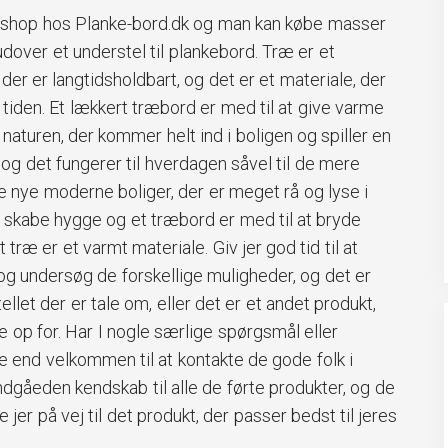
bshop hos Planke-bord.dk og man kan købe masser
 udover et understel til plankebord. Træ er et
 der er langtidsholdbart, og det er et materiale, der
tiden. Et lækkert træbord er med til at give varme
 naturen, der kommer helt ind i boligen og spiller en
sk og det fungerer til hverdagen såvel til de mere
 de nye moderne boliger, der er meget rå og lyse i
at skabe hygge og et træbord er med til at bryde
træ er et varmt materiale. Giv jer god tid til at
 undersøg de forskellige muligheder, og det er
llet der er tale om, eller det er et andet produkt,
e op for. Har I nogle særlige spørgsmål eller
re end velkommen til at kontakte de gode folk i
dgåeden kendskab til alle de førte produkter, og de
 jer på vej til det produkt, der passer bedst til jeres