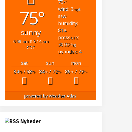
75
°f
75°
wind: 3
mph
ssw
humidity:
81
sunny
%
pressure:
6:08 am
8:14 pm
30.03
"hg
CDT
uv index: 4
sat
sun
mon
84
/ 68
84
/ 72
86
/ 73
°F
°F
°F
°F
°F
°F
powered by
Weather Atlas
Nyheder