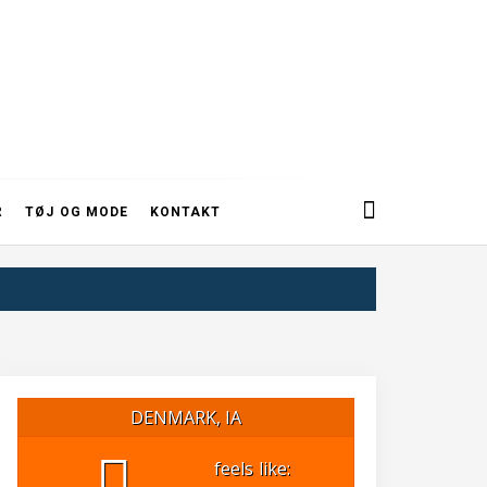
R
TØJ OG MODE
KONTAKT
DENMARK, IA
feels like: