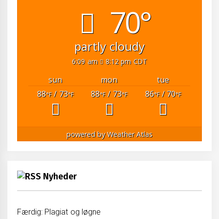
70°
partly cloudy
6:09 am
8:12 pm CDT
sun
mon
tue
88
/ 73
88
/ 73
86
/ 70
°F
°F
°F
°F
°F
°F
powered by
Weather Atlas
Nyheder
Færdig: Plagiat og løgne