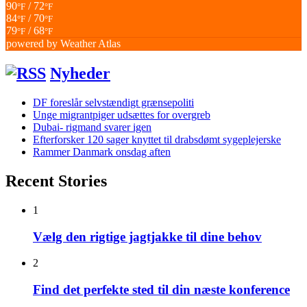
90
/ 72
°F
°F
84
/ 70
°F
°F
79
/ 68
°F
°F
powered by
Weather Atlas
Nyheder
DF foreslår selvstændigt grænsepoliti
Unge migrantpiger udsættes for overgreb
Dubai- rigmand svarer igen
Efterforsker 120 sager knyttet til drabsdømt sygeplejerske
Rammer Danmark onsdag aften
Recent Stories
1
Vælg den rigtige jagtjakke til dine behov
2
Find det perfekte sted til din næste konference