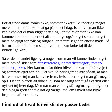
For at finde dame forårsjakke, sommerjakker til kvinder og meget
mere, er man ofte nød til at gå på nettet i dag. Især hvis man ikke
ved hvad det er man kigger efter, og i en tid hvor man ikke kan
komme i butikkerne, er det alt andet lige også noget som er meget
mere belejligt for folk og bruge eller rettere sagt den eneste måde. Så
har man ikke fundet en side, hvor man kan købe tøj til det
kvindelige køn.
Så er det alt andet lige også noget, som man vil kunne finde meget
mere om på sider som
https://www.gundtoft.dk/category/foraar-
sommer-jakker
. Her kan man for tiden blive helt klar til forårsvejret
og sommervejret forude. Det skal jo helst gerne være sådan, at man
har en masse tøj man kan vise frem, hvis det er noget man går meget
op i. Det er jo trods alt ikke alle, som har brug for at gå i et dyrt eller
nyt sæt tøj hver dag. Men når man endelig står og mangler noget, er
det jo også godt at have lidt og vælge imellem i hvert fald blive
inspireret af her online.
Find ud af hvad for en stil der passer bedst