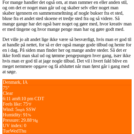
For mange handler det også om, at man rammer en eller anden stil,
og om det er noget man går ud og skaber selv eller noget man
skaber igennem en sammensmeltning af nogle bukser fra et sted,
bluse fra et andet sted skoene et tredje sted fra og så videre. Så
mange gange har det også bare noget og gøre med, hvor kreativ man
er med tingene og hvor mange penge man har og gøre godt med.
Det ville jo alt andet lige ikke være så besværligt, hvis man er god til
at handle på nettet, for så er der også mange gode tilbud og hente for
en i dag. På siden man finder her og mange andre steder. Så det er
ikke fordi man skal ud og tømme pengepungen hver gang, især ikke
hvis man er god til at jage nogle tilbud. Det vil i hvert fald blive en
meget nemmere opgave og få afsluttet når man først går i gang med
at søge.
Denmark, IA
75°
Clear
6:11 am
8:10 pm CDT
Feels like: 75
°F
Wind: 5
SSW
mph
Humidity: 91
%
Pressure: 29.88
"Hg
UV index: 0
Tue
Wed
Thu