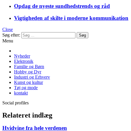
Opdag de nyeste sundhedstrends og råd
Vigtigheden af skilte i moderne kommunikation
Close
Søg efter:
Menu
Nyheder
Elektronik
Familie og Børn
Hobby og Dyr
Industri og Erhverv
Kunst og kultur
Tøj og mode
kontakt
Social profiles
Relateret indlæg
Hvidvine fra hele verdenen