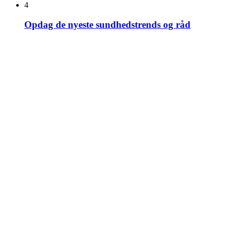
4
Opdag de nyeste sundhedstrends og råd