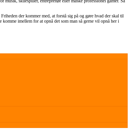
for musik, skuespiller, entreprenør eller måske professionel gamer. Så
 Friheden der kommer med, at forstå sig på og gøre hvad der skal til
ade komme imellem for at opnå det som man så gerne vil opnå her i