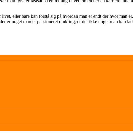
r man først er fastsat på en retning i livet, om det er en karriere inden
ivet, eller bare kan forstå sig på hvordan man er endt der hvor man er.
is der er noget man er passioneret omkring, er der ikke noget man kan l