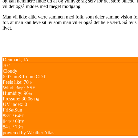
og kan nemmere finde ud af og ydmyge sig selv for det store billede. Nå
vil det også mødes med meget modgang.
Man vil ikke altid være sammen med folk, som deler samme vision for l
for, at man kan leve sit liv som man vil er også det hele værd. Så hv
livet.
Denmark, IA
70°
Cloudy
6:07 am
8:15 pm CDT
Feels like: 70
°F
Wind: 3
SSE
mph
Humidity: 96
%
Pressure: 30.06
"Hg
UV index: 0
Fri
Sat
Sun
88
/ 64
°F
°F
84
/ 68
°F
°F
84
/ 73
°F
°F
powered by
Weather Atlas