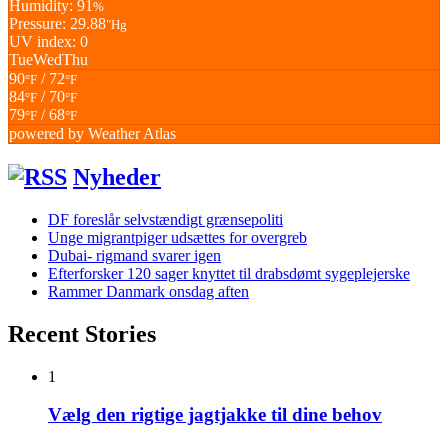
Humidity: 91
%
Pressure: 29.88
"Hg
UV index: 0
Tue
Wed
Thu
90
/ 72
°F
°F
84
/ 70
°F
°F
79
/ 68
°F
°F
powered by
Weather Atlas
Nyheder
DF foreslår selvstændigt grænsepoliti
Unge migrantpiger udsættes for overgreb
Dubai- rigmand svarer igen
Efterforsker 120 sager knyttet til drabsdømt sygeplejerske
Rammer Danmark onsdag aften
Recent Stories
1
Vælg den rigtige jagtjakke til dine behov