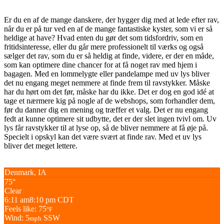
Er du en af de mange danskere, der hygger dig med at lede efter rav,
når du er på tur ved en af de mange fantastiske kyster, som vi er så
heldige at have? Hvad enten du gør det som tidsfordriv, som en
fritidsinteresse, eller du går mere professionelt til værks og også
sælger det rav, som du er så heldig at finde, videre, er der en måde,
som kan optimere dine chancer for at få noget rav med hjem i
bagagen. Med en lommelygte eller pandelampe med uv lys bliver
det nu engang meget nemmere at finde frem til ravstykker. Måske
har du hørt om det før, måske har du ikke. Det er dog en god idé at
tage et nærmere kig på nogle af de webshops, som forhandler dem,
før du danner dig en mening og træffer et valg. Det er nu engang
fedt at kunne optimere sit udbytte, det er der slet ingen tvivl om. Uv
lys får ravstykker til at lyse op, så de bliver nemmere at få øje på.
Specielt i opskyl kan det være svært at finde rav. Med et uv lys
bliver det meget lettere.
Denmark, IA
75°
Clear
6:11 am
8:10 pm CDT
Feels like: 75
°F
Wind: 5
SSW
mph